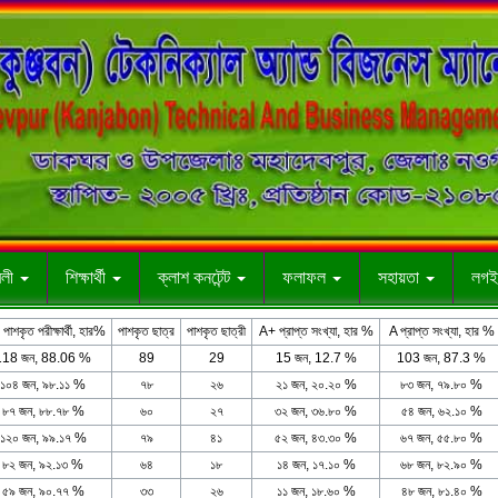
াবলী
শিক্ষার্থী
ক্লাশ কনটেন্ট
ফলাফল
সহায়তা
লগই