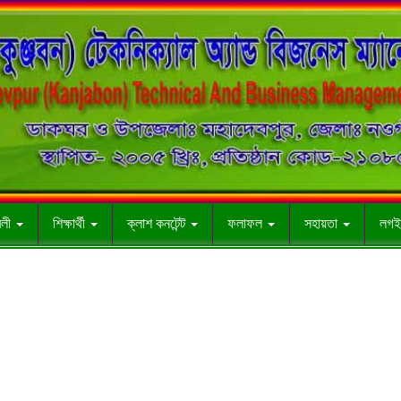
াবলী
শিক্ষার্থী
ক্লাশ কনটেন্ট
ফলাফল
সহায়তা
লগই